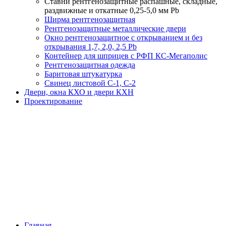
Ставни рентгенозащитные распашные, складные,
раздвижные и откатные 0,25-5,0 мм Pb
Ширма рентгенозащитная
Рентгенозащитные металлические двери
Окно рентгенозащитное c открыванием и без
открывания 1,7, 2,0, 2,5 Pb
Контейнер для шприцев с РФП КС-Мегаполис
Рентгенозащитная одежда
Баритовая штукатурка
Свинец листовой С-1, С-2
Двери, окна КХО и двери КХН
Проектирование
Подбор и расчет
оборудования
Оставьте заявку и мы подготовим различные
варианты оборудования, способного решить
ваши задачи
Главная