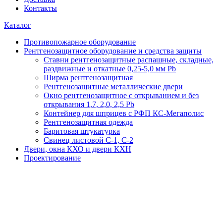
Контакты
Каталог
Противопожарное оборудование
Рентгенозащитное оборудование и средства защиты
Ставни рентгенозащитные распашные, складные,
раздвижные и откатные 0,25-5,0 мм Pb
Ширма рентгенозащитная
Рентгенозащитные металлические двери
Окно рентгенозащитное c открыванием и без
открывания 1,7, 2,0, 2,5 Pb
Контейнер для шприцев с РФП КС-Мегаполис
Рентгенозащитная одежда
Баритовая штукатурка
Свинец листовой С-1, С-2
Двери, окна КХО и двери КХН
Проектирование
Подбор и расчет
оборудования