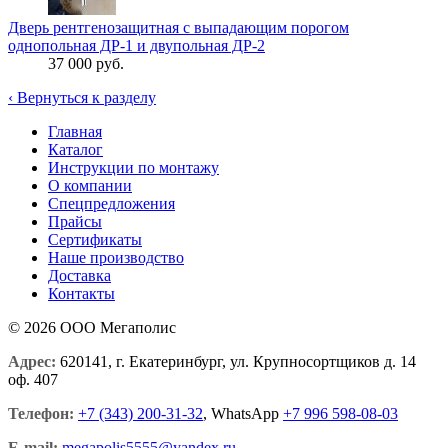
Дверь рентгенозащитная с выпадающим порогом
однопольная ДР-1 и двупольная ДР-2
37 000 руб.
‹
Вернуться к разделу
Главная
Каталог
Инструкции по монтажу
О компании
Спецпредложения
Прайсы
Сертификаты
Наше производство
Доставка
Контакты
© 2026 ООО Мегаполис
Адрес:
620141, г. Екатеринбург, ул. Крупносортщиков д. 14
оф. 407
Телефон:
+7 (343) 200-31-32
, WhatsApp
+7 996 598-08-03
E-mail:
megapolis5555@yandex.ru