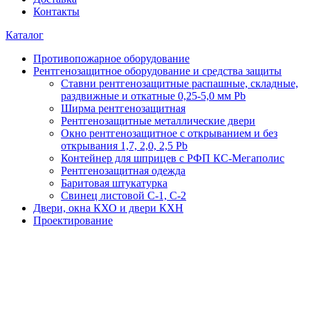
Контакты
Каталог
Противопожарное оборудование
Рентгенозащитное оборудование и средства защиты
Ставни рентгенозащитные распашные, складные,
раздвижные и откатные 0,25-5,0 мм Pb
Ширма рентгенозащитная
Рентгенозащитные металлические двери
Окно рентгенозащитное c открыванием и без
открывания 1,7, 2,0, 2,5 Pb
Контейнер для шприцев с РФП КС-Мегаполис
Рентгенозащитная одежда
Баритовая штукатурка
Свинец листовой С-1, С-2
Двери, окна КХО и двери КХН
Проектирование
Подбор и расчет
оборудования