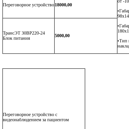
от -1
Переговорное устройство
18000,00
•Габа
98х14
•Габ
180х1
ТрансЭТ 30ВР220-24
5000,00
Блок питания
•Тип 
накл
Переговорное устройство с
видеонаблюдением за пациентом