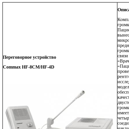
Опис
Компл
громк
Пацие
выне
микро
предн
гром
связи
Переговорное устройство
«Врач
«Пац
Commax HF-8CM/HF-4D
пров
рентг
иссле
модел
обесп
качес
двуст
громк
имеет
четы
соеди
накла