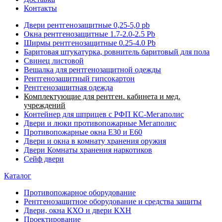
Контакты
Двери рентгенозащитные 0,25-5,0 pb
Окна рентгенозащитные 1.7-2.0-2.5 Pb
Ширмы рентгенозащитные 0.25-4.0 Pb
Баритовая штукатурка, ровнитель баритовый для пола
Свинец листовой
Вешалка для рентгенозащитной одежды
Рентгенозащитный гипсокартон
Рентгенозащитная одежда
Комплектующие для рентген. кабинета и мед.
учреждений
Контейнер для шприцев с РФП КС-Мегаполис
Двери и люки противопожарные Мегаполис
Противопожарные окна Е30 и Е60
Двери и окна в комнату хранения оружия
Двери Комнаты хранения наркотиков
Сейф двери
Каталог
Противопожарное оборудование
Рентгенозащитное оборудование и средства защиты
Двери, окна КХО и двери КХН
Проектирование