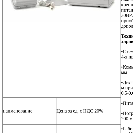
крепл
пита
30ВР
приоб
допол
Техн
хара
•Схем
4-х п
•Комм
мм
•Дист
м при
0,5-0
•Пита
наименование
Цена за ед. с НДС 20%
•Потр
200 
•Рабо